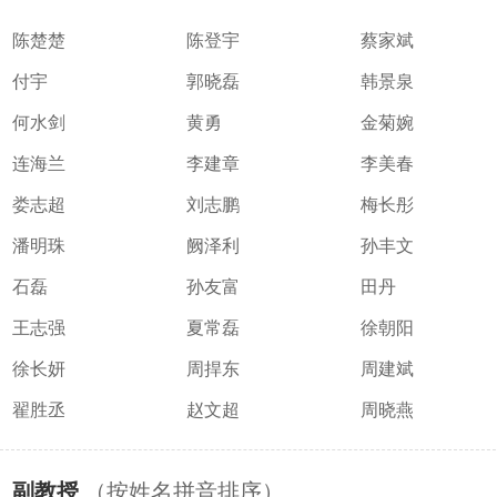
陈楚楚
陈登宇
蔡家斌
付宇
郭晓磊
韩景泉
何水剑
黄勇
金菊婉
连海兰
李建章
李美春
娄志超
刘志鹏
梅长彤
潘明珠
阙泽利
孙丰文
石磊
孙友富
田丹
王志强
夏常磊
徐朝阳
徐长妍
周捍东
周建斌
翟胜丞
赵文超
周晓燕
副教授
（按姓名拼音排序）