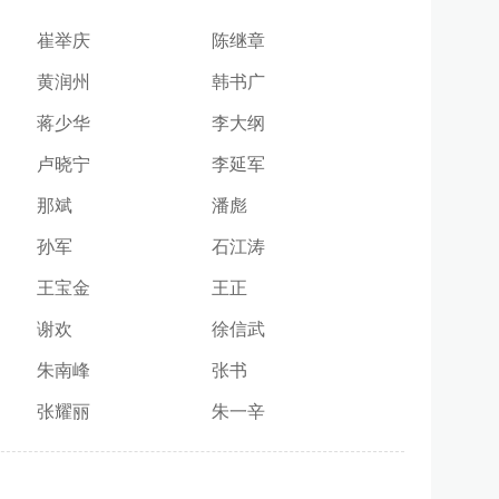
崔举庆
陈继章
黄润州
韩书广
蒋少华
李大纲
卢晓宁
李延军
那斌
潘彪
孙军
石江涛
王宝金
王正
谢欢
徐信武
朱南峰
张书
张耀丽
朱一辛