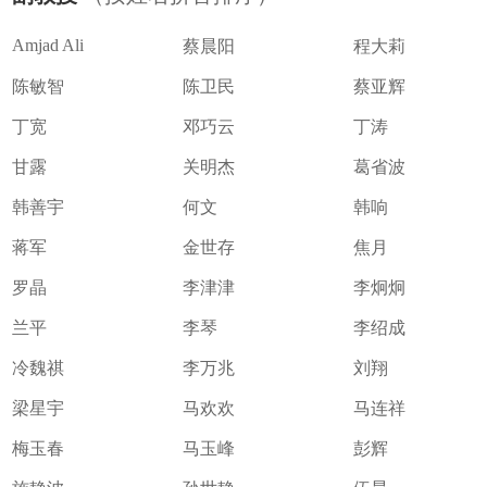
Amjad Ali
蔡晨阳
程大莉
陈敏智
陈卫民
蔡亚辉
丁宽
邓巧云
丁涛
甘露
关明杰
葛省波
韩善宇
何文
韩响
蒋军
金世存
焦月
罗晶
李津津
李炯炯
兰平
李琴
李绍成
冷魏祺
李万兆
刘翔
梁星宇
马欢欢
马连祥
梅玉春
马玉峰
彭辉