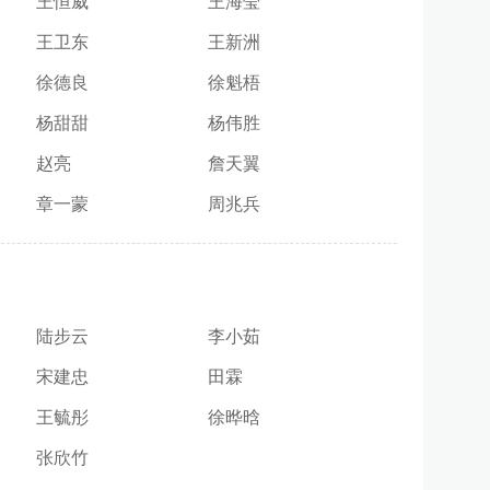
王恒威
王海莹
王卫东
王新洲
徐德良
徐魁梧
杨甜甜
杨伟胜
赵亮
詹天翼
章一蒙
周兆兵
陆步云
李小茹
宋建忠
田霖
王毓彤
徐晔晗
张欣竹