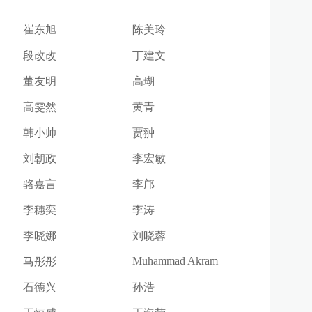
崔东旭
陈美玲
段改改
丁建文
董友明
高瑚
高雯然
黄青
韩小帅
贾翀
刘朝政
李宏敏
骆嘉言
李邝
李穗奕
李涛
李晓娜
刘晓蓉
Muhammad Akram
马彤彤
石德兴
孙浩