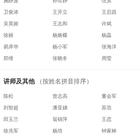
施静波
孙世静
伍昊
卫俊涛
王开立
王启昌
吴英姬
王志和
许斌
徐丽
杨焕蝶
杨蕊
易庠华
杨小军
张海洋
郑维
张晓冬
周莹
讲师及其他
（按姓名拼音排序）
陈松
曾志高
董会军
刘智超
潘亚娣
苏浩
田玉兰
翁锦萍
王恋
徐兆军
杨培
钟家林